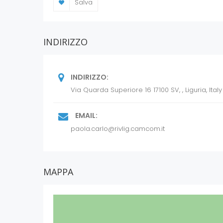
Salva
Nell’ambito delle attività orientate a
la CCIAA Riviere di Liguria mette a disp
servizi di incubazione, attività di indi
INDIRIZZO
finanziari/agevolazioni, servizi di acce
relativi all’uso delle ICT, informazio
all’internazionalizzazione, servizi di v
INDIRIZZO:
Via Quarda Superiore 16 17100 SV, , Liguria, Italy
EMAIL:
paola.carlo@rivlig.camcom.it
MAPPA