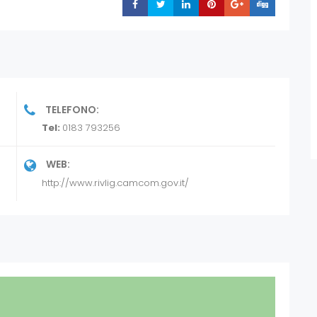
Share
Share
Share
Share
Share
Share
lle start up e alla nascita di nuove imprese
osizione diversi servizi quali – tra i tanti –
viduazione di strumenti
sso ai Confidi, servizi informativi e formativi
ne e consulenza specifica in merito
erifica merceologica, conciliazione legale.
TELEFONO:
Tel:
0183 793256
WEB:
http://www.rivlig.camcom.gov.it/