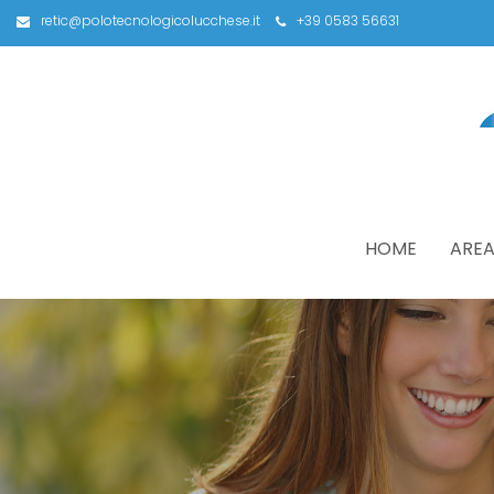
retic@polotecnologicolucchese.it
+39 0583 56631
HOME
AREA