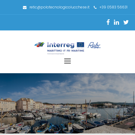
retic@polotecnologicolucchese.it
+39 0583 56631
Toggle
navigation