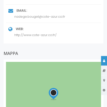
Fornire servizi alle imprese, favorire la loro
competitività
EMAIL:
F0ormare per migliorare i risultati delle imprese
nadege.bouget@cote-azur.cci.fr
Promuovere e sostenere l’attività economica
WEB:
http://www.cote-azur.cci.fr/
MAPPA