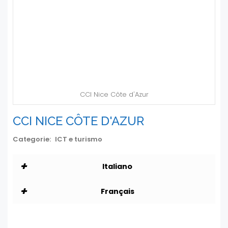
CCI Nice Côte d'Azur
CCI NICE CÔTE D'AZUR
Categorie:
ICT e turismo
+
Italiano
+
Français
La Camera di Commercio e Industria di
Nizza Costa Azzurra, partner delle
FRANCESE
imprese, attore di sviluppo economico.