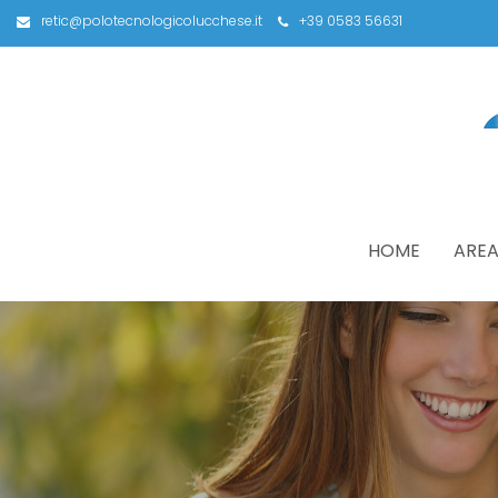
retic@polotecnologicolucchese.it
+39 0583 56631
HOME
AREA