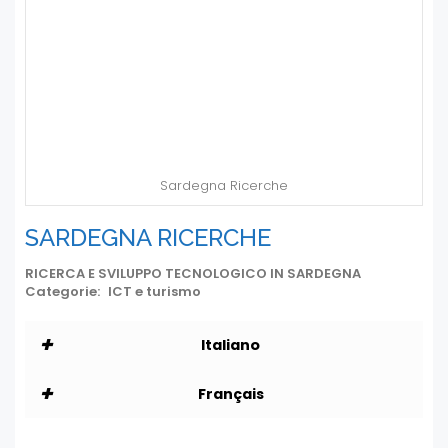
Sardegna Ricerche
SARDEGNA RICERCHE
RICERCA E SVILUPPO TECNOLOGICO IN SARDEGNA
Categorie:
ICT e turismo
+
Italiano
+
Sardegna Ricerche è un’Agenzia regionale che si
Français
propone come finalità istituzionali la promozione
della ricerca, dell’innovazione e dello sviluppo
FRANCESE