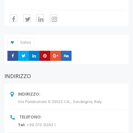
tecnologico, l’assistenza e l’erogazione di servizi a
favore di imprese e organismi di ricerca del
territorio; fra i propri compiti figurano infatti lo
sviluppo di azioni volte a facilitare l’incontro tra
domanda e offerta di innovazione e a favorire il
trasferimento tecnologico verso le imprese;
l’erogazione di servizi finalizzati all’introduzione di
soluzioni innovative di prodotto, di processo,
Salva
organizzative e di mercato; la realizzazione, a
favore delle nuove imprese innovative, di
Share
Share
Share
Share
Share
Share
programmi di agevolazione; la promozione,
gestione e sviluppo del parco scientifico e
tecnologico della Sardegna; la realizzazione di
iniziative di animazione economica, di diffusione
INDIRIZZO
dell’innovazione tecnologica e di divulgazione
scientifica; il supporto alla Regione nel
coordinamento degli enti privati di ricerca.
INDIRIZZO:
Via Palabanda 9 09123 CA, , Sardegna, Italy
TELEFONO:
Tel:
+39 070 9243 1